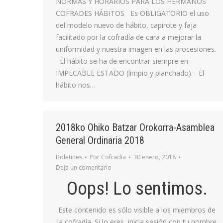
NORMAS Y HORARIOS PARA LOS HERMANOS
COFRADES HÁBITOS Es OBLIGATORIO el uso
del modelo nuevo de hábito, capirote y faja
facilitado por la cofradía de cara a mejorar la
uniformidad y nuestra imagen en las procesiones.
El hábito se ha de encontrar siempre en
IMPECABLE ESTADO (limpio y planchado). El
hábito nos…
2018ko Ohiko Batzar Orokorra-Asamblea
General Ordinaria 2018
Boletines
Por
Cofradia
30 enero, 2018
Deja un comentario
Oops! Lo sentimos.
Este contenido es sólo visible a los miembros de
la cofradía. Si lo eres, inicia sesión con tu nombre